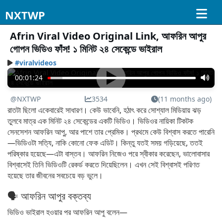
NXTWP
Afrin Viral Video Original Link, আফরিন আপুর
গোপন ভিডিও ফাঁস! ১ মিনিট ২৪ সেকেন্ডে ভাইরাল
#viralvideos
00:01:24
@NXTWP
3534
(11 months ago)
রাতটা ছিলো একেবারেই সাধারণ। কেউ ভাবেনি, হঠাৎ করে সোশ্যাল মিডিয়ায় ঝড়
তুলবে মাত্র এক মিনিট ২৪ সেকেন্ডের একটি ভিডিও। ভিডিওর নায়িকা টিকটক
সেনসেশন আফরিন আপু, আর পাশে তার প্রেমিক। প্রথমে কেউ বিশ্বাস করতে পারেনি
—ভিডিওটা সত্যি, নাকি কোনো ফেক এডিট। কিন্তু যতই সময় গড়িয়েছে, ততই
পরিষ্কার হয়েছে—এটা বাস্তব। আফরিন নিজেও পরে স্বীকার করেছেন, ভালোবাসার
বিশ্বাসেই তিনি ভিডিওটি রেকর্ড করতে দিয়েছিলেন। এখন সেই বিশ্বাসই পরিণত
হয়েছে তার জীবনের সবচেয়ে বড় ভুলে।
🗣️ আফরিন আপুর বক্তব্য
ভিডিও ভাইরাল হওয়ার পর আফরিন আপু বলেন—