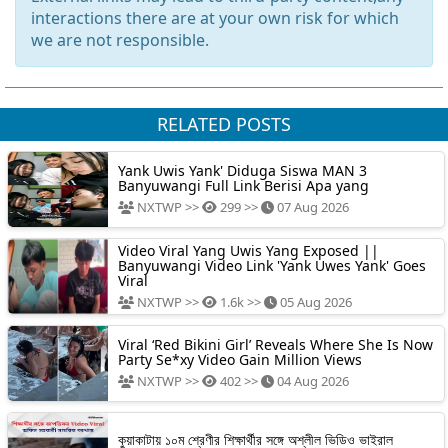
interactions there are at your own risk for which
we are not responsible.
RELATED POSTS
Yank Uwis Yank' Diduga Siswa MAN 3
Banyuwangi Full Link Berisi Apa yang
NXTWP >>
299 >>
07 Aug 2026
Video Viral Yang Uwis Yang Exposed ||
Banyuwangi Video Link 'Yank Uwes Yank' Goes
Viral
NXTWP >>
1.6k >>
05 Aug 2026
Viral ‘Red Bikini Girl’ Reveals Where She Is Now
Party Se*xy Video Gain Million Views
NXTWP >>
402 >>
04 Aug 2026
কুয়াকাটায় ১০ম শ্রেণীর শিক্ষার্থীর সঙ্গে অশ্লীল ভিডিও ভাইরাল