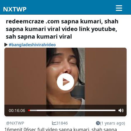
NXTWP
redeemcraze .com sapna kumari, shah
sapna kumari viral video link youtube,
sah sapna kumari viral
#bangladeshiviralvideo
00:16:06
@NXTWP
31846
(1 years ago)
16menit 06sec full video sapna kumari, shah sapna