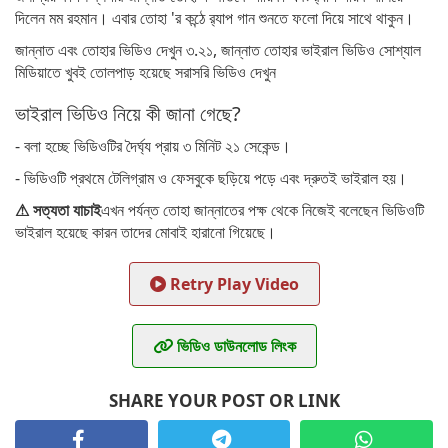
দিলেন মম রহমান। এবার তোহা 'র কন্ঠে র‍্যাপ গান শুনতে ফলো দিয়ে সাথে থাকুন।
জান্নাত এবং তোহার ভিডিও দেখুন ৩.২১, জান্নাত তোহার ভাইরাল ভিডিও সোশ্যাল
মিডিয়াতে খুবই তোলপাড় হয়েছে সরাসরি ভিডিও দেখুন
ভাইরাল ভিডিও নিয়ে কী জানা গেছে?
- বলা হচ্ছে ভিডিওটির দৈর্ঘ্য প্রায় ৩ মিনিট ২১ সেকেন্ড।
- ভিডিওটি প্রথমে টেলিগ্রাম ও ফেসবুকে ছড়িয়ে পড়ে এবং দ্রুতই ভাইরাল হয়।
⚠ সত্যতা যাচাই
এখন পর্যন্ত তোহা জান্নাতের পক্ষ থেকে নিজেই বলেছেন ভিডিওটি
ভাইরাল হয়েছে কারন তাদের মোবাই হারানো গিয়েছে।
Retry Play Video
ভিডিও ডাউনলোড লিংক
SHARE YOUR POST OR LINK