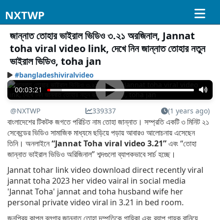
NXTWP
জান্নাত তোহার ভাইরাল ভিডিও ৩.২১ অরজিনাল, Jannat
toha viral video link, দেখে নিন জান্নাত তোহার নতুন
ভাইরাল ভিডিও, toha jan
#bangladeshiviralvideo
00:03:21
@NXTWP
339337
(1 years ago)
বাংলাদেশের টিকটক জগতে পরিচিত নাম তোহা জান্নাত। সম্প্রতি একটি ৩ মিনিট ২১
সেকেন্ডের ভিডিও সামাজিক মাধ্যমে ছড়িয়ে পড়ায় আবারও আলোচনায় এসেছেন
তিনি। অনলাইনে
“Jannat Toha viral video 3.21”
এবং “তোহা
জান্নাত ভাইরাল ভিডিও অরিজিনাল” শব্দগুলো ব্যাপকভাবে সার্চ হচ্ছে।
Jannat tohar link video download direct recently viral
jannat toha 2023 her video vairal in social media
'Jannat Toha' jannat and toha husband wife her
personal private video viral in 3.21 in bed room.
জনপ্রিয় কাপল ব্লগার জান্নাত তোহা দম্পতিকে গায়িকা এবং র‍্যাপ গায়ক বানিয়ে