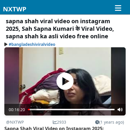
NXTWP
sapna shah viral video on instagram
2025, Sah Sapna Kumari के Viral Video,
sapna shah ka asli video free online
#bangladeshiviralvideo
00:16:20
@NXTWP
2933
(1 years ago)
Sapna Shah Viral Video on Instagram 2025: