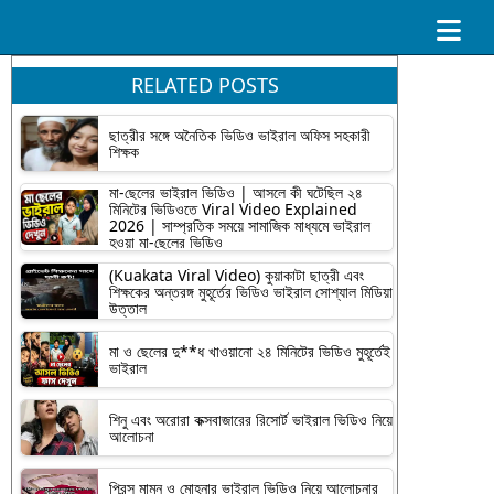
RELATED POSTS
ছাত্রীর সঙ্গে অনৈতিক ভিডিও ভাইরাল অফিস সহকারী
শিক্ষক
মা-ছেলের ভাইরাল ভিডিও | আসলে কী ঘটেছিল ২৪
মিনিটের ভিডিওতে Viral Video Explained
2026 | সাম্প্রতিক সময়ে সামাজিক মাধ্যমে ভাইরাল
হওয়া মা-ছেলের ভিডিও
(Kuakata Viral Video) কুয়াকাটা ছাত্রী এবং
শিক্ষকের অন্তরঙ্গ মুহূর্তের ভিডিও ভাইরাল সোশ্যাল মিডিয়া
উত্তাল
মা ও ছেলের দু**ধ খাওয়ানো ২৪ মিনিটের ভিডিও মুহূর্তেই
ভাইরাল
শিনু এবং অরোরা কক্সবাজারের রিসোর্ট ভাইরাল ভিডিও নিয়ে
আলোচনা
প্রিন্স মামুন ও মোহনার ভাইরাল ভিডিও নিয়ে আলোচনার