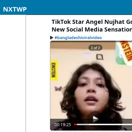
NXTWP
TikTok Star Angel Nujhat Go
New Social Media Sensatio
#bangladeshiviralvideo
00:19:25