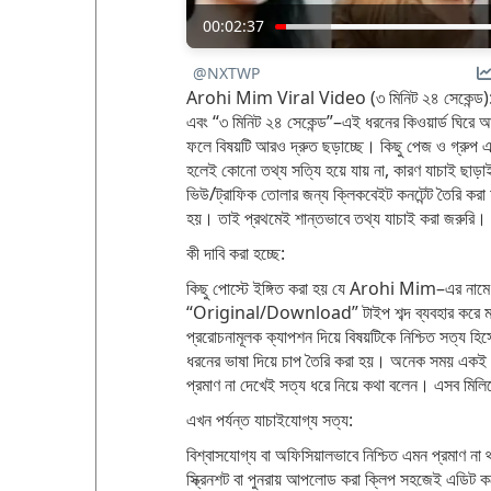
00:02:37
@NXTWP
Arohi Mim Viral Video (৩ মিনিট ২৪ সেকেন্ড):
এবং “৩ মিনিট ২৪ সেকেন্ড”–এই ধরনের কিওয়ার্ড ঘিরে
ফলে বিষয়টি আরও দ্রুত ছড়াচ্ছে। কিছু পেজ ও গ্রুপ একই
হলেই কোনো তথ্য সত্যি হয়ে যায় না, কারণ যাচাই ছাড়াই
ভিউ/ট্রাফিক তোলার জন্য ক্লিকবেইট কনটেন্ট তৈরি কর
হয়। তাই প্রথমেই শান্তভাবে তথ্য যাচাই করা জরুরি।
কী দাবি করা হচ্ছে:
কিছু পোস্টে ইঙ্গিত করা হয় যে Arohi Mim–এর নাম
“Original/Download” টাইপ শব্দ ব্যবহার করে মানু
প্ররোচনামূলক ক্যাপশন দিয়ে বিষয়টিকে নিশ্চিত সত্য হ
ধরনের ভাষা দিয়ে চাপ তৈরি করা হয়। অনেক সময় একই 
প্রমাণ না দেখেই সত্য ধরে নিয়ে কথা বলেন। এসব মিল
এখন পর্যন্ত যাচাইযোগ্য সত্য:
বিশ্বাসযোগ্য বা অফিসিয়ালভাবে নিশ্চিত এমন প্রমাণ 
স্ক্রিনশট বা পুনরায় আপলোড করা ক্লিপ সহজেই এডিট ক