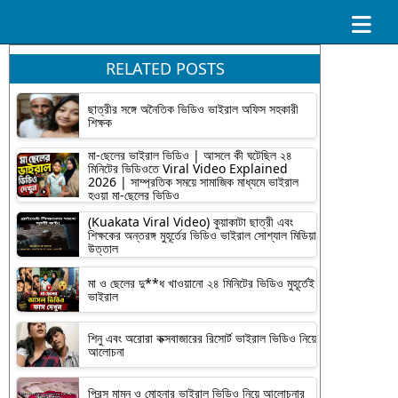
RELATED POSTS
ছাত্রীর সঙ্গে অনৈতিক ভিডিও ভাইরাল অফিস সহকারী
শিক্ষক
মা-ছেলের ভাইরাল ভিডিও | আসলে কী ঘটেছিল ২৪
মিনিটের ভিডিওতে Viral Video Explained
2026 | সাম্প্রতিক সময়ে সামাজিক মাধ্যমে ভাইরাল
হওয়া মা-ছেলের ভিডিও
(Kuakata Viral Video) কুয়াকাটা ছাত্রী এবং
শিক্ষকের অন্তরঙ্গ মুহূর্তের ভিডিও ভাইরাল সোশ্যাল মিডিয়া
উত্তাল
মা ও ছেলের দু**ধ খাওয়ানো ২৪ মিনিটের ভিডিও মুহূর্তেই
ভাইরাল
শিনু এবং অরোরা কক্সবাজারের রিসোর্ট ভাইরাল ভিডিও নিয়ে
আলোচনা
প্রিন্স মামুন ও মোহনার ভাইরাল ভিডিও নিয়ে আলোচনার