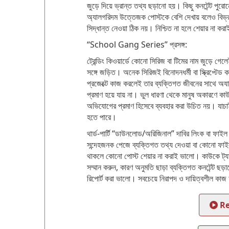
জুড়ে দিয়ে ভ্রান্ত তথ্য ছড়ানো হয়। কিছু কনটেন্ট পু
অ্যালগরিদম উত্তেজক পোস্টকে বেশি দেখায় বলেও বিভ্রা
সিদ্ধান্ত নেওয়া ঠিক নয়। নিশ্চিত না হলে শেয়ার না কর
“School Gang Series” প্রসঙ্গ:
ট্রেন্ডিং কিওয়ার্ডে কোনো সিরিজ বা টিমের নাম জুড়ে গেলে
সঙ্গে জড়িত। অনেক সিরিজই বিনোদনধর্মী বা স্ক্রিপ্টেড
প্রজেক্টে কাজ করলেই তার ব্যক্তিগত জীবনের সাথে অয
প্রমাণ হয়ে যায় না। ভুল ধারণা থেকে মানুষ অকারণে 
অভিযোগের প্রমাণ হিসেবে ব্যবহার করা উচিত নয়। যাচাই
হতে পারে।
থার্ড-পার্টি “ডাউনলোড/অরিজিনাল” দাবির লিংক বা ফাইল 
সন্দেহজনক পেজে ব্যক্তিগত তথ্য দেওয়া বা কোনো ফাই
থাকলে কোনো পোস্ট শেয়ার না করাই ভালো। কাউকে ট্
সম্মান করুন, কারণ অনুমতি ছাড়া ব্যক্তিগত কনটেন্ট ছড়ানো
রিপোর্ট করা ভালো। সবচেয়ে নিরাপদ ও দায়িত্বশীল কাজ
Re