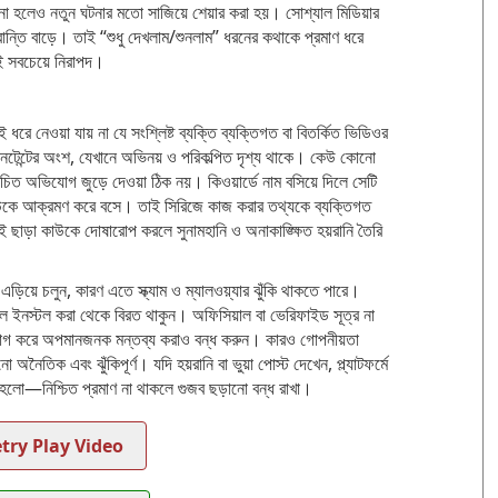
রোনো হলেও নতুন ঘটনার মতো সাজিয়ে শেয়ার করা হয়। সোশ্যাল মিডিয়ার
ন্তি বাড়ে। তাই “শুধু দেখলাম/শুনলাম” ধরনের কথাকে প্রমাণ ধরে
াই সবচেয়ে নিরাপদ।
ই ধরে নেওয়া যায় না যে সংশ্লিষ্ট ব্যক্তি ব্যক্তিগত বা বিতর্কিত ভিডিওর
 কনটেন্টের অংশ, যেখানে অভিনয় ও পরিকল্পিত দৃশ্য থাকে। কেউ কোনো
াচিত অভিযোগ জুড়ে দেওয়া ঠিক নয়। কিওয়ার্ডে নাম বসিয়ে দিলে সেটি
কাউকে আক্রমণ করে বসে। তাই সিরিজে কাজ করার তথ্যকে ব্যক্তিগত
 ছাড়া কাউকে দোষারোপ করলে সুনামহানি ও অনাকাঙ্ক্ষিত হয়রানি তৈরি
এড়িয়ে চলুন, কারণ এতে স্ক্যাম ও ম্যালওয়্যার ঝুঁকি থাকতে পারে।
ল ইনস্টল করা থেকে বিরত থাকুন। অফিসিয়াল বা ভেরিফাইড সূত্র না
যাগ করে অপমানজনক মন্তব্য করাও বন্ধ করুন। কারও গোপনীয়তা
 অনৈতিক এবং ঝুঁকিপূর্ণ। যদি হয়রানি বা ভুয়া পোস্ট দেখেন, প্ল্যাটফর্মে
 হলো—নিশ্চিত প্রমাণ না থাকলে গুজব ছড়ানো বন্ধ রাখা।
try Play Video