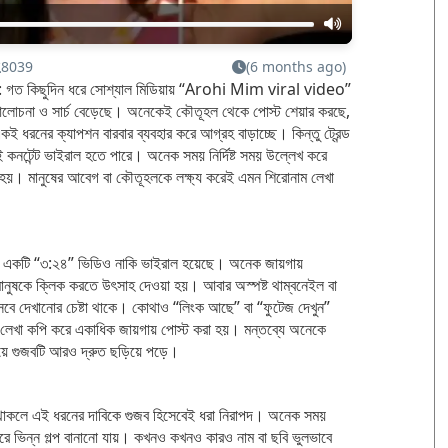
8039
(6 months ago)
 গত কিছুদিন ধরে সোশ্যাল মিডিয়ায় “Arohi Mim viral video”
 আলোচনা ও সার্চ বেড়েছে। অনেকেই কৌতূহল থেকে পোস্ট শেয়ার করছে,
 ধরনের ক্যাপশন বারবার ব্যবহার করে আগ্রহ বাড়াচ্ছে। কিন্তু ট্রেন্ড
 কনটেন্ট ভাইরাল হতে পারে। অনেক সময় নির্দিষ্ট সময় উল্লেখ করে
া হয়। মানুষের আবেগ বা কৌতূহলকে লক্ষ্য করেই এমন শিরোনাম লেখা
ে একটি “৩:২৪” ভিডিও নাকি ভাইরাল হয়েছে। অনেক জায়গায়
ষকে ক্লিক করতে উৎসাহ দেওয়া হয়। আবার অস্পষ্ট থাম্বনেইল বা
িসেবে দেখানোর চেষ্টা থাকে। কোথাও “লিংক আছে” বা “ফুটেজ দেখুন”
লেখা কপি করে একাধিক জায়গায় পোস্ট করা হয়। মন্তব্যে অনেকে
িয়ে গুজবটি আরও দ্রুত ছড়িয়ে পড়ে।
না থাকলে এই ধরনের দাবিকে গুজব হিসেবেই ধরা নিরাপদ। অনেক সময়
রে ভিন্ন গল্প বানানো যায়। কখনও কখনও কারও নাম বা ছবি ভুলভাবে