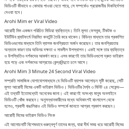
ভিডিওটি কীভাবে ও কোথায় পাওয়া যেতে পারে, সে সম্পর্কেও প্রয়োজনীয় দিকনির্দেশনা
দেওয়া হবে।
Arohi Mim er Viral Video
আরোহী মিম একজন পরিচিত মিডিয়া ব্যক্তিত্ব। তিনি মূলত ফেসবুক, টিকটক ও
ইউটিউব প্ল্যাটফর্মে নিয়মিত কনটেন্ট তৈরি করে থাকেন। বিভিন্ন মাধ্যমে তার প্রকাশিত
ভিডিওগুলোর মাধ্যমে তিনি ব্যাপক জনপ্রিয়তা অর্জন করেছেন। তার জনপ্রিয়তার
অন্যতম কারণ তার অভিনয় দক্ষতা ও সাবলীল উপস্থাপন। একই সঙ্গে তার ব্যক্তিত্ব
ও উপস্থিতিও দর্শকদের আকর্ষণ করে। এসব কারণেই তার ভিডিওগুলো দ্রুত ভাইরাল
হয়ে পড়ে এবং দর্শকদের আগ্রহের কেন্দ্রবিন্দুতে চলে আসে।
Arohi Mim 3 Minute 24 Second Viral Video
সম্প্রতি সামাজিক যোগাযোগমাধ্যমে যে ভিডিওটি ব্যাপক আলোড়ন সৃষ্টি করেছে, সেটি
মূলত আরোহী মিমের একটি ভাইরাল ভিডিও। ভিডিওটির দৈর্ঘ্য ৩ মিনিট ২৪ সেকেন্ড—
এই তথ্যটি ইতোমধ্যেই অনেকের জানা। এই কারণেই অসংখ্য মানুষ অনলাইনে
ভিডিওটি খোঁজ করছেন। অনুসন্ধানকারীদের মধ্যে অধিকাংশই বাংলাদেশ থেকে
হলেও, প্রবাসী বাঙালিরাও এই ভিডিও সম্পর্কে জানতে আগ্রহ প্রকাশ করছেন।
আরোহী মিমের ভাইরাল ভিডিও লিংক
এই আলোচনাটি বিশেষভাবে গুরুত্বপূর্ণ তাদের জন্য, যারা দীর্ঘ সময় ধরে আরোহী মিমের