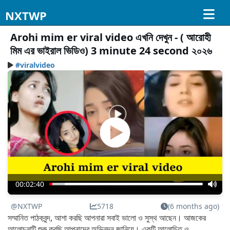
NXTWP
Arohi mim er viral video এখনি দেখুন - ( আরোহী
মিম এর ভাইরাল ভিডিও) 3 minute 24 second ২০২৬
#viralvideo
00:02:40
@NXTWP
5718
(6 months ago)
সম্মানিত পাঠকবৃন্দ, আশা করছি আপনারা সবাই ভালো ও সুস্থ আছেন। আজকের
আলোচনাটি শুরু করছি আপনাদের অভিনন্দন জানিয়ে। একটি আলোচিত ও