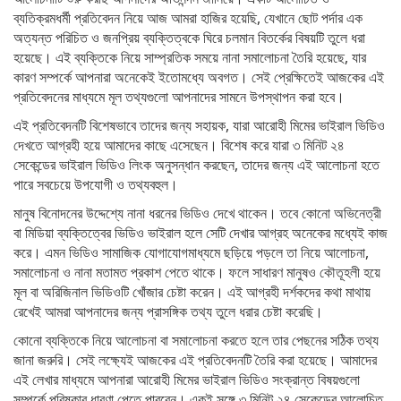
ব্যতিক্রমধর্মী প্রতিবেদন নিয়ে আজ আমরা হাজির হয়েছি, যেখানে ছোট পর্দার এক
অত্যন্ত পরিচিত ও জনপ্রিয় ব্যক্তিত্বকে ঘিরে চলমান বিতর্কের বিষয়টি তুলে ধরা
হয়েছে। এই ব্যক্তিকে নিয়ে সাম্প্রতিক সময়ে নানা সমালোচনা তৈরি হয়েছে, যার
কারণ সম্পর্কে আপনারা অনেকেই ইতোমধ্যে অবগত। সেই প্রেক্ষিতেই আজকের এই
প্রতিবেদনের মাধ্যমে মূল তথ্যগুলো আপনাদের সামনে উপস্থাপন করা হবে।
এই প্রতিবেদনটি বিশেষভাবে তাদের জন্য সহায়ক, যারা আরোহী মিমের ভাইরাল ভিডিও
দেখতে আগ্রহী হয়ে আমাদের কাছে এসেছেন। বিশেষ করে যারা ৩ মিনিট ২৪
সেকেন্ডের ভাইরাল ভিডিও লিংক অনুসন্ধান করছেন, তাদের জন্য এই আলোচনা হতে
পারে সবচেয়ে উপযোগী ও তথ্যবহুল।
মানুষ বিনোদনের উদ্দেশ্যে নানা ধরনের ভিডিও দেখে থাকেন। তবে কোনো অভিনেত্রী
বা মিডিয়া ব্যক্তিত্বের ভিডিও ভাইরাল হলে সেটি দেখার আগ্রহ অনেকের মধ্যেই কাজ
করে। এমন ভিডিও সামাজিক যোগাযোগমাধ্যমে ছড়িয়ে পড়লে তা নিয়ে আলোচনা,
সমালোচনা ও নানা মতামত প্রকাশ পেতে থাকে। ফলে সাধারণ মানুষও কৌতূহলী হয়ে
মূল বা অরিজিনাল ভিডিওটি খোঁজার চেষ্টা করেন। এই আগ্রহী দর্শকদের কথা মাথায়
রেখেই আমরা আপনাদের জন্য প্রাসঙ্গিক তথ্য তুলে ধরার চেষ্টা করেছি।
কোনো ব্যক্তিকে নিয়ে আলোচনা বা সমালোচনা করতে হলে তার পেছনের সঠিক তথ্য
জানা জরুরি। সেই লক্ষ্যেই আজকের এই প্রতিবেদনটি তৈরি করা হয়েছে। আমাদের
এই লেখার মাধ্যমে আপনারা আরোহী মিমের ভাইরাল ভিডিও সংক্রান্ত বিষয়গুলো
সম্পর্কে পরিষ্কার ধারণা পেতে পারবেন। একই সঙ্গে ৩ মিনিট ২৪ সেকেন্ডের আলোচিত