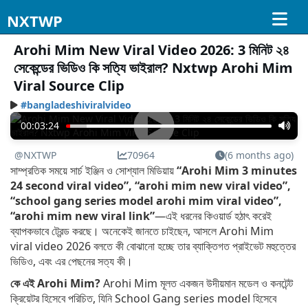
NXTWP
Arohi Mim New Viral Video 2026: 3 মিনিট ২৪
সেকেন্ডের ভিডিও কি সত্যি ভাইরাল? Nxtwp Arohi Mim
Viral Source Clip
#bangladeshiviralvideo
00:03:24
@NXTWP
70964
(6 months ago)
সাম্প্রতিক সময়ে সার্চ ইঞ্জিন ও সোশ্যাল মিডিয়ায়
“Arohi Mim 3 minutes
24 second viral video”, “arohi mim new viral video”,
“school gang series model arohi mim viral video”,
“arohi mim new viral link”
—এই ধরনের কিওয়ার্ড হঠাৎ করেই
ব্যাপকভাবে ট্রেন্ড করছে। অনেকেই জানতে চাইছেন, আসলে Arohi Mim
viral video 2026 বলতে কী বোঝানো হচ্ছে তার ব্যাক্তিগত প্রাইভেট মহুত্তের
ভিডিও, এবং এর পেছনের সত্য কী।
কে এই Arohi Mim?
Arohi Mim মূলত একজন উদীয়মান মডেল ও কনটেন্ট
ক্রিয়েটর হিসেবে পরিচিত, যিনি School Gang series model হিসেবে