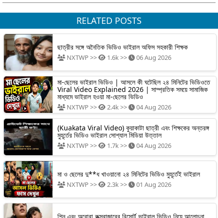
RELATED POSTS
ছাত্রীর সঙ্গে অনৈতিক ভিডিও ভাইরাল অফিস সহকারী শিক্ষক
NXTWP >>
1.6k >>
06 Aug 2026
মা-ছেলের ভাইরাল ভিডিও | আসলে কী ঘটেছিল ২৪ মিনিটের ভিডিওতে
Viral Video Explained 2026 | সাম্প্রতিক সময়ে সামাজিক
মাধ্যমে ভাইরাল হওয়া মা-ছেলের ভিডিও
NXTWP >>
2.4k >>
04 Aug 2026
(Kuakata Viral Video) কুয়াকাটা ছাত্রী এবং শিক্ষকের অন্তরঙ্গ
মুহূর্তের ভিডিও ভাইরাল সোশ্যাল মিডিয়া উত্তাল
NXTWP >>
1.7k >>
04 Aug 2026
মা ও ছেলের দু**ধ খাওয়ানো ২৪ মিনিটের ভিডিও মুহূর্তেই ভাইরাল
NXTWP >>
2.3k >>
01 Aug 2026
শিনু এবং অরোরা কক্সবাজারের রিসোর্ট ভাইরাল ভিডিও নিয়ে আলোচনা