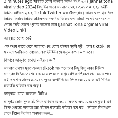
3 minutes ago জান্নাত তোহা ভাইরাল ভিডিও লিংক ২.২৪[jannat toha
viral video 2024] কিছু দিন আগে জান্নাত তোহার ৩.২১ এবং ২.২৪ দুইটি
ভিডিও ভাইরাল হয়েছে Tiktok Twitter এবং টেলেগ্রাম। জান্নাত তোহার লিংক
ভিডিও কিভাবে ভিডিও ডাউনলোড করব? এ ভিডিও গুলা আমরা সরাসরি আপনাদেকে
শেয়ার করছি কোনো প্রাকার জামেলা ছাড়া [Jannat Toha orginal Viral
Video Link]
জান্নাত তোহা কে?
এক কথায় বলতে গেলে জান্নাত এবং তোহা দুইজন স্বামী স্ত্রী। তারা tiktok এর
মাধ্যমে জনপ্রিয়তা পেয়েছে এবং ইউটিউব ফেসবুকে কাপল ব্লগ করেন।
কিভাবে জান্নাত তোহা ভাইরাল হয়?
জান্নাত তোমার মূলত একজন tiktok আর পরে তারা কিছু কিছু কাপল ভিডিও
সোশ্যাল মিডিয়াতে শেয়ার করেন এরপরও তারা খুব বেশি জনপ্রিয়তা লাভ করতে পারে
নাই অবশেষে তাদের ৩.২১ সেকেন্ডের একটি ভিডিও লিংক বের হয় এতে অই ভিডিও
রাতারাতি ভাইরাল হয়ে পড়ে।
জান্নাত তোহা ভাইরাল ভিডিও
জান্নাত তোহা মূলত দুটি লিংক ভাইরাল হয় ৩.২১সেকেন্ডে এবং ২.২৪ সেকেন্ড। এই
লিংক শেয়ারের মাধ্যমে তারা দুইজন রাতারাতি ভাইরাল হয়ে যায়। ভাইরাল লিংকগুলো
পেতে নিচের নির্দেশনা অনুসরণ করুন...