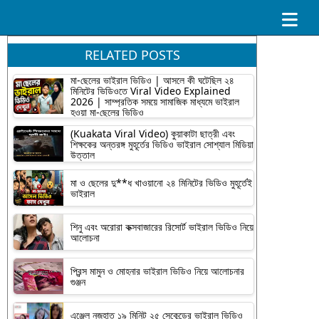
RELATED POSTS
মা-ছেলের ভাইরাল ভিডিও | আসলে কী ঘটেছিল ২৪
মিনিটের ভিডিওতে Viral Video Explained
2026 | সাম্প্রতিক সময়ে সামাজিক মাধ্যমে ভাইরাল
হওয়া মা-ছেলের ভিডিও
(Kuakata Viral Video) কুয়াকাটা ছাত্রী এবং
শিক্ষকের অন্তরঙ্গ মুহূর্তের ভিডিও ভাইরাল সোশ্যাল মিডিয়া
উত্তাল
মা ও ছেলের দু**ধ খাওয়ানো ২৪ মিনিটের ভিডিও মুহূর্তেই
ভাইরাল
শিনু এবং অরোরা কক্সবাজারের রিসোর্ট ভাইরাল ভিডিও নিয়ে
আলোচনা
প্রিন্স মামুন ও মোহনার ভাইরাল ভিডিও নিয়ে আলোচনার
গুঞ্জন
এঞ্জেল নুজহাত ১৯ মিনিট ২৫ সেকেন্ডের ভাইরাল ভিডিও