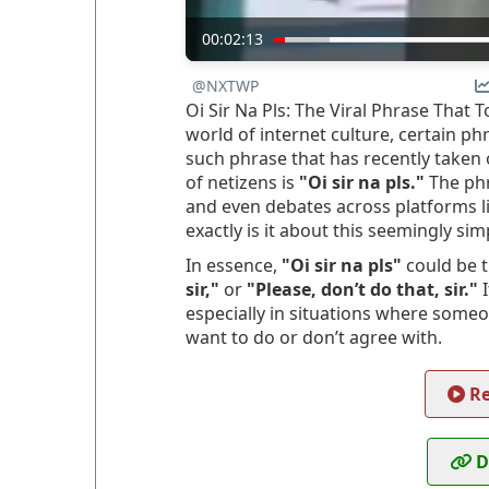
00:02:13
@NXTWP
Oi Sir Na Pls: The Viral Phrase That 
world of internet culture, certain ph
such phrase that has recently taken 
of netizens is
"Oi sir na pls."
The phr
and even debates across platforms l
exactly is it about this seemingly sim
In essence,
"Oi sir na pls"
could be t
sir,"
or
"Please, don’t do that, sir."
I
especially in situations where someo
want to do or don’t agree with.
Re
D