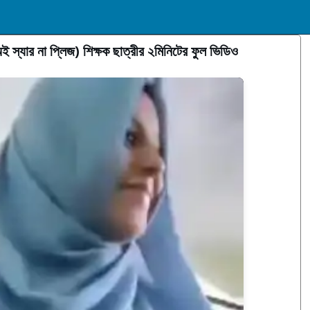
(অই স্যার না প্লিজ) শিক্ষক ছাত্রীর ২মিনিটের ফুল ভিডিও