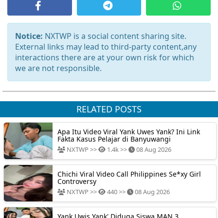
Notice:
NXTWP is a social content sharing site.
External links may lead to third-party content,any
interactions there are at your own risk for which
we are not responsible.
RELATED POSTS
Apa Itu Video Viral Yank Uwes Yank? Ini Link
Fakta Kasus Pelajar di Banyuwangi
NXTWP >>
1.4k >>
08 Aug 2026
Chichi Viral Video Call Philippines Se*xy Girl
Controversy
NXTWP >>
440 >>
08 Aug 2026
Yank Uwis Yank' Diduga Siswa MAN 3