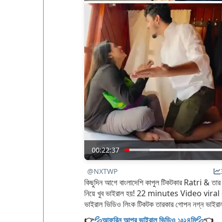
00:22:37
@NXTWP
কিছুদিন আগে বাংলাদেশি কাপুল টিকটকার Ratri & তা
নিয়ে খুব ভাইরাল হয়! 22 minutes Video viral on
ভাইরাল ভিডিও লিংক টিকটক তারকার গোপন নগ্ন ভ
👉
💦আফরিন আপুর ভাইরাল ভিডিও ১ঃ২৪মি💦
👈