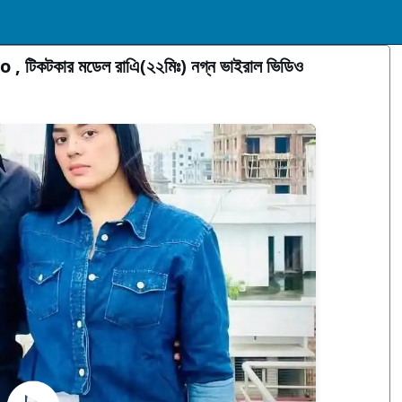
টিকটকার মডেল রাএি(২২মিঃ) নগ্ন ভাইরাল ভিডিও