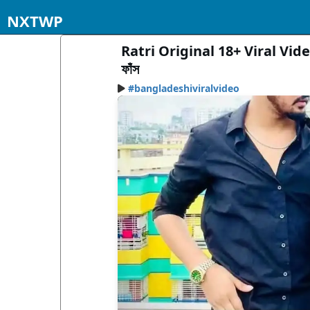
NXTWP
Ratri Original 18+ Viral Video , 
ফাঁস
#bangladeshiviralvideo