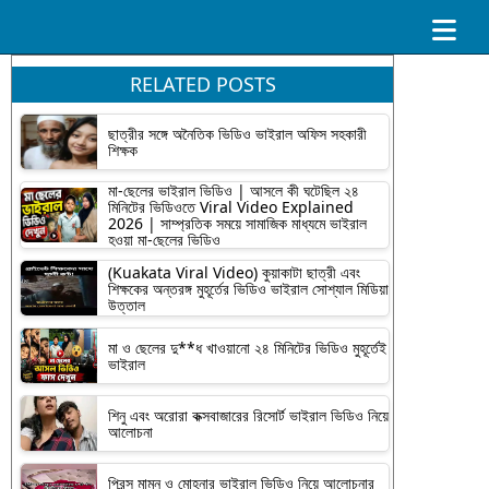
RELATED POSTS
ছাত্রীর সঙ্গে অনৈতিক ভিডিও ভাইরাল অফিস সহকারী
শিক্ষক
মা-ছেলের ভাইরাল ভিডিও | আসলে কী ঘটেছিল ২৪
মিনিটের ভিডিওতে Viral Video Explained
2026 | সাম্প্রতিক সময়ে সামাজিক মাধ্যমে ভাইরাল
হওয়া মা-ছেলের ভিডিও
(Kuakata Viral Video) কুয়াকাটা ছাত্রী এবং
শিক্ষকের অন্তরঙ্গ মুহূর্তের ভিডিও ভাইরাল সোশ্যাল মিডিয়া
উত্তাল
মা ও ছেলের দু**ধ খাওয়ানো ২৪ মিনিটের ভিডিও মুহূর্তেই
ভাইরাল
শিনু এবং অরোরা কক্সবাজারের রিসোর্ট ভাইরাল ভিডিও নিয়ে
আলোচনা
প্রিন্স মামুন ও মোহনার ভাইরাল ভিডিও নিয়ে আলোচনার