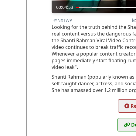
00:04:53
@NXTWP
Looking for the truth behind the Sha
real content versus the dangerous fa
the Shanti Rahman Viral Video Contr
video continues to break traffic rec
Whenever a popular content creator 
pages immediately start floating rum
video leak".
Shanti Rahman (popularly known as S
self-taught dancer, actress, and soc
She has amassed over 1.2 million or
Re
Do