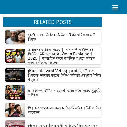
RELATED POSTS
ছাত্রীর সঙ্গে অনৈতিক ভিডিও ভাইরাল অফিস সহকারী
শিক্ষক
মা-ছেলের ভাইরাল ভিডিও | আসলে কী ঘটেছিল ২৪
মিনিটের ভিডিওতে Viral Video Explained
2026 | সাম্প্রতিক সময়ে সামাজিক মাধ্যমে ভাইরাল
হওয়া মা-ছেলের ভিডিও
(Kuakata Viral Video) কুয়াকাটা ছাত্রী এবং
শিক্ষকের অন্তরঙ্গ মুহূর্তের ভিডিও ভাইরাল সোশ্যাল মিডিয়া
উত্তাল
মা ও ছেলের দু**ধ খাওয়ানো ২৪ মিনিটের ভিডিও মুহূর্তেই
ভাইরাল
শিনু এবং অরোরা কক্সবাজারের রিসোর্ট ভাইরাল ভিডিও নিয়ে
আলোচনা
প্রিন্স মামুন ও মোহনার ভাইরাল ভিডিও নিয়ে আলোচনার