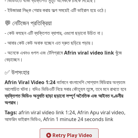
- ভিডিওতে থাকা ব্যক্তিগত মুহূর্ত অনেককে চমকে দিয়েছে।
- ইউজাররা লিঙ্ক শেয়ার করায় অল্প সময়েই এটি ভাইরাল হয়ে ওঠে।
💬 নেটিজেন প্রতিক্রিয়া
- কেউ বলছেন এটি ব্যক্তিগত ব্যাপার, এগুলো ছড়ানো উচিত না।
- আবার কেউ কেউ অবাক হচ্ছেন এত দ্রুত ছড়িয়ে পড়ায়।
- অনেকে এখনও গুগল এবং টেলিগ্রামে
Afrin viral video link
খুঁজে
বেড়াচ্ছেন।
✅ উপসংহার
Afrin Viral Video 1:24
বর্তমানে বাংলাদেশি সোশ্যাল মিডিয়ার অন্যতম
আলোচিত ঘটনা। যদিও ভিডিওটি নিয়ে সবার কৌতূহল তুঙ্গে, তবে মনে রাখতে হবে
ব্যক্তিগত ভিডিও অনুমতি ছাড়া ছড়ানো সম্পূর্ণ অনৈতিক এবং আইনত দণ্ডনীয়
অপরাধ
।
Tags:
afrin viral video link 1:24, Afrin Apu viral video,
আফরিন ভাইরাল ভিডিও, Afrin 1 minute 24 seconds link
Retry Play Video