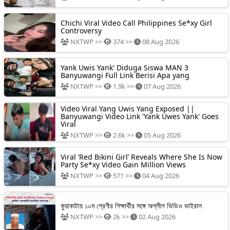
Chichi Viral Video Call Philippines Se*xy Girl
Controversy
NXTWP >>
374 >>
08 Aug 2026
Yank Uwis Yank' Diduga Siswa MAN 3
Banyuwangi Full Link Berisi Apa yang
NXTWP >>
1.9k >>
07 Aug 2026
Video Viral Yang Uwis Yang Exposed ||
Banyuwangi Video Link 'Yank Uwes Yank' Goes
Viral
NXTWP >>
2.6k >>
05 Aug 2026
Viral ‘Red Bikini Girl’ Reveals Where She Is Now
Party Se*xy Video Gain Million Views
NXTWP >>
571 >>
04 Aug 2026
কুয়াকাটায় ১০ম শ্রেণীর শিক্ষার্থীর সঙ্গে অশ্লীল ভিডিও ভাইরাল
NXTWP >>
2k >>
02 Aug 2026