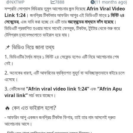
@NXTWP
7888
(11 months ago)
সম্প্রতি সোশ্যাল মিডিয়ায় তুমুল আলোচনার জন্ম দিয়েছে
Afrin Viral Video
Link 1:24
। জনপ্রিয় টিকটকার আফরিন আপুর এই ভিডিওটি মাত্র
১ মিনিট ২৪
সেকেন্ডের
, এবং দাবি করা হচ্ছে যে এটি তার
বয়ফ্রেন্ডের মাধ্যমে ফাঁস হয়েছে
।
ভিডিওটি প্রকাশিত হওয়ার সাথে সাথেই ফেসবুক, টিকটক, টুইটার থেকে শুরু করে
টেলিগ্রাম চ্যানেলগুলোতে ভাইরাল হয়ে যায়।
📌 ভিডিও নিয়ে জানা তথ্য
1. ভিডিওটির দৈর্ঘ্য মাত্র ১ মিনিট ২৪ সেকেন্ড হলেও এটি নিয়ে আলোচনার শেষ
নেই।
2. অনেকের ধারণা, এটি আফরিনের ব্যক্তিগত মুহূর্ত যা অনিচ্ছাকৃতভাবে বাইরে চলে
এসেছে।
3. নেটিজেনরা
“Afrin viral video link 1:24”
এবং
“Afrin Apu
viral link”
সার্চ করে যাচ্ছেন।
🔥 কেন এত ভাইরাল হলো?
- আফরিন আপু একজন জনপ্রিয় টিকটক ফিগার, তাই তার নাম আসলেই দ্রুত
আলোচনায় আসে।