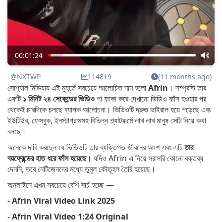
00:01:24
@NXTWP
114819
(11 months ago)
সোশ্যাল মিডিয়ায় এই মুহূর্তে সবচেয়ে আলোচিত নাম হলো
Afrin
। সম্প্রতি তার
একটি
১ মিনিট ২৪ সেকেন্ডের ভিডিও
পা ফাকা করে দেখানো ভিডিও ফাঁস হওয়ার পর
থেকেই চারদিকে চলছে ব্যাপক আলোচনা। ভিডিওটি দ্রুত ভাইরাল হয়ে পড়েছে এবং
ইউটিউব, ফেসবুক, ইনস্টাগ্রামসহ বিভিন্ন প্ল্যাটফর্মে লাখ লাখ মানুষ সেটি নিয়ে কথা
বলছে।
অনেকে দাবি করছেন যে ভিডিওটি তার ব্যক্তিগত জীবনের অংশ এবং এটি
তার
বয়ফ্রেন্ডের হাত ধরে ফাঁস হয়েছে
। যদিও Afrin এ নিয়ে সরাসরি কোনো বক্তব্য
দেননি, তবে নেটিজেনদের মধ্যে তুমুল কৌতূহল তৈরি হয়েছে।
অনলাইনে এখন সবচেয়ে বেশি সার্চ হচ্ছে —
-
Afrin Viral Video Link 2025
-
Afrin Viral Video 1:24 Original