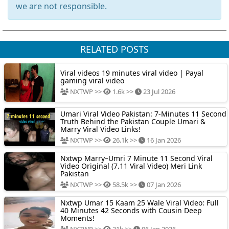
we are not responsible.
RELATED POSTS
Viral videos 19 minutes viral video | Payal
gaming viral video
NXTWP >>
1.6k >>
23 Jul 2026
Umari Viral Video Pakistan: 7-Minutes 11 Second
Truth Behind the Pakistan Couple Umari &
Marry Viral Video Links!
NXTWP >>
26.1k >>
16 Jan 2026
Nxtwp Marry–Umri 7 Minute 11 Second Viral
Video Original (7.11 Viral Video) Meri Link
Pakistan
NXTWP >>
58.5k >>
07 Jan 2026
Nxtwp Umar 15 Kaam 25 Wale Viral Video: Full
40 Minutes 42 Seconds with Cousin Deep
Moments!
NXTWP >>
31k >>
06 Jan 2026