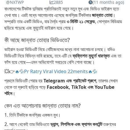
@NXTWP
2885
(11 months ago)
বাংলাদেশের টিকটক দুনিয়ায় প্রতিনিয়তই নতুন নতুন মুখ এবং ভিডিও ভাইরাল হতে
দেখা যায়। এরই মধ্যে আলোচনায় এসেছে জনপ্রিয় টিকটকার
জান্নাত তোহা
।
সম্প্রতি তার একটি ভিডিও, যার দৈর্ঘ্য প্রায়
৩ মিনিট ২১ সেকেন্ড
, সোশ্যাল মিডিয়ায়
ছড়িয়ে পড়েছে এবং মুহূর্তেই ভাইরাল হয়ে গেছে।
কী আছে জান্নাত তোহার ভিডিওতে?
ভাইরাল হওয়া ভিডিওটি নিয়ে নেটিজেনদের মধ্যে নানা আলোচনা চলছে। যদিও
ভিডিওটি নিয়ে বিভিন্ন দাবি রয়েছে, তবে এটি যে
ব্যক্তিগত মুহূর্তে ধারণকৃত
এবং তা
ফাঁস হয়ে গেছে—এমন অভিযোগই সবচেয়ে বেশি শোনা যাচ্ছে।
💥👉
🔥💦Pr Ratry Viral Video 22menits🔥💦
প্রথমে ভিডিওটি শেয়ার হয়
Telegram এবং প্রাইভেট গ্রুপে
, তারপর সেখান
থেকে তা দ্রুতই ছড়িয়ে পড়ে
Facebook, TikTok এবং YouTube
শর্টসে
।
কেন এত আলোচনায় জান্নাত তোহার নাম?
1. তিনি টিকটকে জনপ্রিয় একজন মুখ।
2. আগে থেকেই তার ভিডিওতে
ড্যান্স, লিপসিংক এবং ফ্যাশন কনটেন্ট
তরুণদের