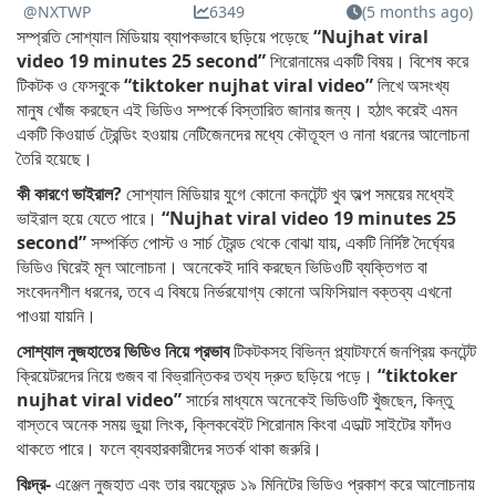
@NXTWP
6349
(5 months ago)
সম্প্রতি সোশ্যাল মিডিয়ায় ব্যাপকভাবে ছড়িয়ে পড়েছে
“Nujhat viral
video 19 minutes 25 second”
শিরোনামের একটি বিষয়। বিশেষ করে
টিকটক ও ফেসবুকে
“tiktoker nujhat viral video”
লিখে অসংখ্য
মানুষ খোঁজ করছেন এই ভিডিও সম্পর্কে বিস্তারিত জানার জন্য। হঠাৎ করেই এমন
একটি কিওয়ার্ড ট্রেন্ডিং হওয়ায় নেটিজেনদের মধ্যে কৌতূহল ও নানা ধরনের আলোচনা
তৈরি হয়েছে।
কী কারণে ভাইরাল?
সোশ্যাল মিডিয়ার যুগে কোনো কনটেন্ট খুব অল্প সময়ের মধ্যেই
ভাইরাল হয়ে যেতে পারে।
“Nujhat viral video 19 minutes 25
second”
সম্পর্কিত পোস্ট ও সার্চ ট্রেন্ড থেকে বোঝা যায়, একটি নির্দিষ্ট দৈর্ঘ্যের
ভিডিও ঘিরেই মূল আলোচনা। অনেকেই দাবি করছেন ভিডিওটি ব্যক্তিগত বা
সংবেদনশীল ধরনের, তবে এ বিষয়ে নির্ভরযোগ্য কোনো অফিসিয়াল বক্তব্য এখনো
পাওয়া যায়নি।
সোশ্যাল নুজহাতের ভিডিও নিয়ে প্রভাব
টিকটকসহ বিভিন্ন প্ল্যাটফর্মে জনপ্রিয় কনটেন্ট
ক্রিয়েটরদের নিয়ে গুজব বা বিভ্রান্তিকর তথ্য দ্রুত ছড়িয়ে পড়ে।
“tiktoker
nujhat viral video”
সার্চের মাধ্যমে অনেকেই ভিডিওটি খুঁজছেন, কিন্তু
বাস্তবে অনেক সময় ভুয়া লিংক, ক্লিকবেইট শিরোনাম কিংবা এডাল্ট সাইটের ফাঁদও
থাকতে পারে। ফলে ব্যবহারকারীদের সতর্ক থাকা জরুরি।
বিঃদ্র-
এঞ্জেল নুজহাত এবং তার বয়ফ্রেন্ড ১৯ মিনিটের ভিডিও প্রকাশ করে আলোচনায়