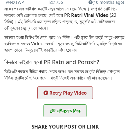
@NXTWP
1756
(10 months ago)
একের পর এক ভাইরাল কনটেন্ট নতুন আলোচনার জন্ম দিচ্ছে। সম্প্রতি যেটি নিয়ে
সবচেয়ে বেশি তোলপাড় চলছে, সেটি হলো PR
Ratri Viral Video
(22
মিনিট)। এই ভিডিওটি এত দ্রুত ছড়িয়ে পড়েছে যে, মুহূর্তেই এটি নেটিজেনদের
কৌতূহলের কেন্দ্রে চলে আসে।
ভাইরাল হওয়া ভিডিওটির দৈর্ঘ্য প্রায় ২২ মিনিট। এটি মূলত ছিল রাত্রী আপুর একান্ত
ব্যক্তিগত সময়ের Video রেকর্ড। সূত্র বলছে, ভিডিওটি তৈরি হয়েছিল বিশ্বাসের
জায়গা থেকে, কিন্তু সেটিই পরবর্তীতে ফাঁস হয়ে যায়।
কিভাবে ভাইরাল হলো PR Ratri and Porosh?
ভিডিওটি প্রথমে সীমিত পর্যায়ে শেয়ার হলেও অল্প সময়ের মধ্যেই বিভিন্ন সোশ্যাল
মিডিয়া প্ল্যাটফর্মে ছড়িয়ে পড়ে। রাত্রী নিজেই এক পর্যায়ে স্বীকার করেছেন।
Retry Play Video
ডাউনলোড লিংক
SHARE YOUR POST OR LINK