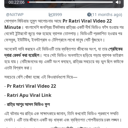
00:22:06
@NXTWP
8999
(11 months ago)
সোশ্যাল মিডিয়ায় তুমুল আলোচনায় আছে
Pr Ratri Viral Video 22
Minute
। বাংলাদেশি জনপ্রিয় টিকটকার রাত্রির একটি দীর্ঘ ভিডিও ফাঁস হওয়ার পর
থেকেই ইন্টারনেট জুড়ে শুরু হয়েছে ব্যাপক তোলপাড়। ভিডিওটি প্রকাশিত হওয়ার পর
ফেসবুক, ইউটিউব, ইনস্টাগ্রাম ও টেলিগ্রামে লাখো মানুষ সেটি খুঁজছেন।
অনেকেই দাবি করছেন এই ভিডিওটি তার ব্যক্তিগত জীবনের অংশ, যা তার
প্রেমিকের
দ্বারা রেকর্ড করা হয়েছিল
। পরে সেই ভিডিও অনলাইনে ছড়িয়ে পড়ায় ব্যাপক ভাইরাল
হয়ে যায়। নেটিজেনদের বড় একটি অংশ বলছেন, রাত্রির সবচেয়ে বড় ভুল ছিল কাউকে
এতটা বিশ্বাস করা।
সবচেয়ে বেশি খোঁজা হচ্ছে এই কিওয়ার্ডগুলো দিয়ে—
-
Pr Ratri Viral Video 22
-
Ratri Apu Viral Link
-
রাত্রি আপুর আসল ভিডিও ফুল
এই ঘটনার পর রাত্রি এক সাক্ষাৎকারে জানান, তিনি কখনোই ভিডিও প্রকাশে সম্মতি
দেননি। এটি তার জীবনে একটি বড় ধাক্কা এবং ব্যক্তিগত গোপনীয়তার চরম লঙ্ঘন।