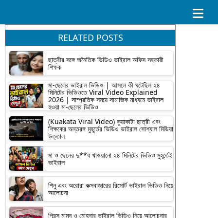
RELATED POSTS
ছাত্রীর সঙ্গে অনৈতিক ভিডিও ভাইরাল অফিস সহকারী
শিক্ষক
মা-ছেলের ভাইরাল ভিডিও | আসলে কী ঘটেছিল ২৪
মিনিটের ভিডিওতে Viral Video Explained
2026 | সাম্প্রতিক সময়ে সামাজিক মাধ্যমে ভাইরাল
হওয়া মা-ছেলের ভিডিও
(Kuakata Viral Video) কুয়াকাটা ছাত্রী এবং
শিক্ষকের অন্তরঙ্গ মুহূর্তের ভিডিও ভাইরাল সোশ্যাল মিডিয়া
উত্তাল
মা ও ছেলের দু**ধ খাওয়ানো ২৪ মিনিটের ভিডিও মুহূর্তেই
ভাইরাল
শিনু এবং অরোরা কক্সবাজারের রিসোর্ট ভাইরাল ভিডিও নিয়ে
আলোচনা
প্রিন্স মামুন ও মোহনার ভাইরাল ভিডিও নিয়ে আলোচনার