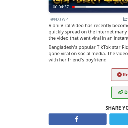
00:04:37
@NXTWP
Ridhi Viral Video has recently become
quickly spread on the internet many 
the video that went viral in an instan
Bangladesh's popular TikTok star Ridi
gone viral on social media. The video
with her friend's boyfriend
Re
D
SHARE Y