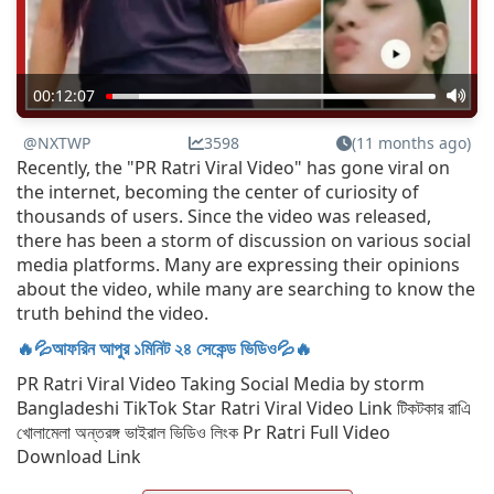
00:12:07
@NXTWP
3598
(11 months ago)
Recently, the "PR Ratri Viral Video" has gone viral on
the internet, becoming the center of curiosity of
thousands of users. Since the video was released,
there has been a storm of discussion on various social
media platforms. Many are expressing their opinions
about the video, while many are searching to know the
truth behind the video.
🔥💦আফরিন আপুর ১মিনিট ২৪ সেকেন্ড ভিডিও💦🔥
PR Ratri Viral Video Taking Social Media by storm
Bangladeshi TikTok Star Ratri Viral Video Link টিকটকার রাএি
খোলামেলা অন্তরঙ্গ ভাইরাল ভিডিও লিংক Pr Ratri Full Video
Download Link