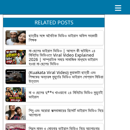
RELATED POSTS
ছাত্রীর সঙ্গে অনৈতিক ভিডিও ভাইরাল অফিস সহকারী
শিক্ষক
মা-ছেলের ভাইরাল ভিডিও | আসলে কী ঘটেছিল ২৪
মিনিটের ভিডিওতে Viral Video Explained
2026 | সাম্প্রতিক সময়ে সামাজিক মাধ্যমে ভাইরাল
হওয়া মা-ছেলের ভিডিও
(Kuakata Viral Video) কুয়াকাটা ছাত্রী এবং
শিক্ষকের অন্তরঙ্গ মুহূর্তের ভিডিও ভাইরাল সোশ্যাল মিডিয়া
উত্তাল
মা ও ছেলের দু**ধ খাওয়ানো ২৪ মিনিটের ভিডিও মুহূর্তেই
ভাইরাল
শিনু এবং অরোরা কক্সবাজারের রিসোর্ট ভাইরাল ভিডিও নিয়ে
আলোচনা
প্রিন্স মামুন ও মোহনার ভাইরাল ভিডিও নিয়ে আলোচনার