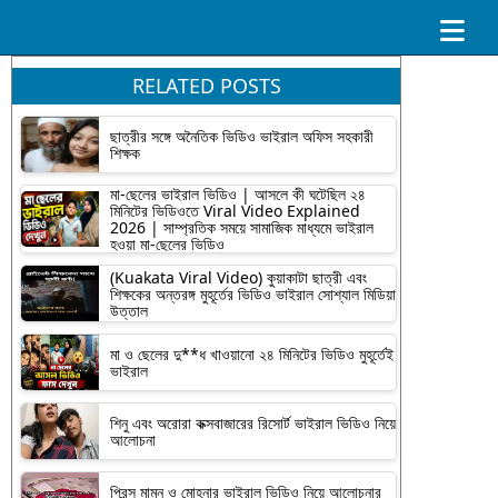
RELATED POSTS
ছাত্রীর সঙ্গে অনৈতিক ভিডিও ভাইরাল অফিস সহকারী
শিক্ষক
মা-ছেলের ভাইরাল ভিডিও | আসলে কী ঘটেছিল ২৪
মিনিটের ভিডিওতে Viral Video Explained
2026 | সাম্প্রতিক সময়ে সামাজিক মাধ্যমে ভাইরাল
হওয়া মা-ছেলের ভিডিও
(Kuakata Viral Video) কুয়াকাটা ছাত্রী এবং
শিক্ষকের অন্তরঙ্গ মুহূর্তের ভিডিও ভাইরাল সোশ্যাল মিডিয়া
উত্তাল
মা ও ছেলের দু**ধ খাওয়ানো ২৪ মিনিটের ভিডিও মুহূর্তেই
ভাইরাল
শিনু এবং অরোরা কক্সবাজারের রিসোর্ট ভাইরাল ভিডিও নিয়ে
আলোচনা
প্রিন্স মামুন ও মোহনার ভাইরাল ভিডিও নিয়ে আলোচনার