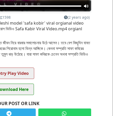
1598
(2 years ago)
shi model 'safa kobir' viral orgianal video
ইরাল ভিডিও Safa Kabir Viral Video.mp4 orgianl
গত জীবন নিয়ে বারবার সমালোচনায় উঠে আসেন। তবে বেশ কিছুদিন যাবত
বরের শিরোনাম হলো ভিন্ন আঙ্গিকে। কেননা সম্প্রতি সাফা কবিরের
য় তুমুল ঝড় উঠেছে। যারা সাফা কবিরকে চেনেন অথবা সম্প্রতি ভিডিও
try Play Video
ownload Here
OUR POST OR LINK