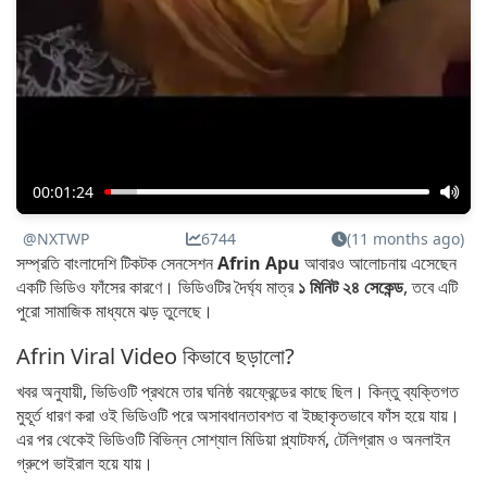
00:01:24
@NXTWP
6744
(11 months ago)
সম্প্রতি বাংলাদেশি টিকটক সেনসেশন
Afrin Apu
আবারও আলোচনায় এসেছেন
একটি ভিডিও ফাঁসের কারণে। ভিডিওটির দৈর্ঘ্য মাত্র
১ মিনিট ২৪ সেকেন্ড
, তবে এটি
পুরো সামাজিক মাধ্যমে ঝড় তুলেছে।
Afrin Viral Video কিভাবে ছড়ালো?
খবর অনুযায়ী, ভিডিওটি প্রথমে তার ঘনিষ্ঠ বয়ফ্রেন্ডের কাছে ছিল। কিন্তু ব্যক্তিগত
মুহূর্ত ধারণ করা ওই ভিডিওটি পরে অসাবধানতাবশত বা ইচ্ছাকৃতভাবে ফাঁস হয়ে যায়।
এর পর থেকেই ভিডিওটি বিভিন্ন সোশ্যাল মিডিয়া প্ল্যাটফর্ম, টেলিগ্রাম ও অনলাইন
গ্রুপে ভাইরাল হয়ে যায়।