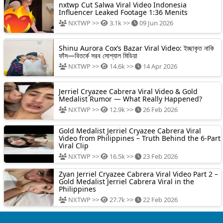
nxtwp Cut Salwa Viral Video Indonesia
Influencer Leaked Footage 1:36 Menits
NXTWP >>
3.1k >>
09 Jun 2026
Shinu Aurora Cox’s Bazar Viral Video: ইচ্ছাকৃত নাকি
ফাঁস—বিতর্কে সরব সোশ্যাল মিডিয়া
NXTWP >>
14.6k >>
14 Apr 2026
Jerriel Cryazee Cabrera Viral Video & Gold
Medalist Rumor — What Really Happened?
NXTWP >>
12.9k >>
26 Feb 2026
Gold Medalist Jerriel Cryazee Cabrera Viral
Video from Philippines – Truth Behind the 6-Part
Viral Clip
NXTWP >>
16.5k >>
23 Feb 2026
Zyan Jerriel Cryazee Cabrera Viral Video Part 2 –
Gold Medalist Jerriel Cabrera Viral in the
Philippines
NXTWP >>
27.7k >>
22 Feb 2026